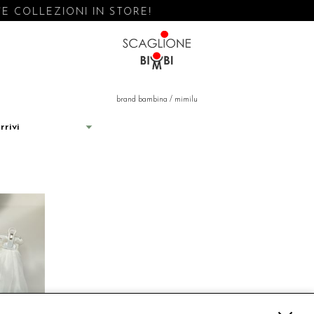
 COLLEZIONI IN STORE!
brand bambina
/
mimilu