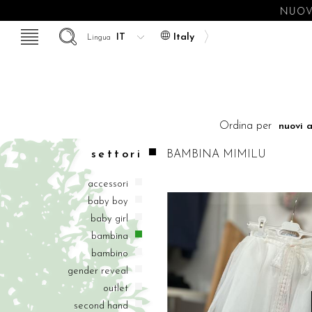
NUOVE
Italy
Lingua
Ordina per
settori
BAMBINA
MIMILU
accessori
baby boy
baby girl
bambina
bambino
gender reveal
outlet
second hand