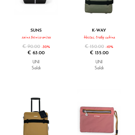
SUNS
K-WAY
zaino tecnico unisex
blossac, trolley cabina
€ 90.00
€ 150.00
-30%
-10%
€ 63.00
€ 135.00
UNI
UNI
Saldi
Saldi