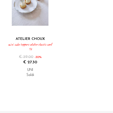
ATELIER CHOUX
mini cake toppers atelier classic conf
12
€ 39.00
-30%
€ 27.30
UNI
Saldi