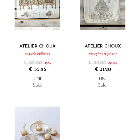
ATELIER CHOUX
ATELIER CHOUX
mussola dollhouse
bavaglino le gateau
€ 65.00
€ 39.00
-15%
-20%
€ 55.25
€ 31.20
UNI
UNI
Saldi
Saldi