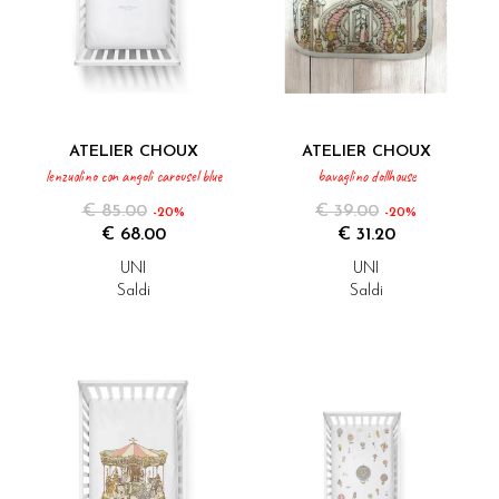
ATELIER CHOUX
ATELIER CHOUX
lenzuolino con angoli carousel blue
bavaglino dollhouse
€ 85.00
€ 39.00
-20%
-20%
€ 68.00
€ 31.20
UNI
UNI
Saldi
Saldi