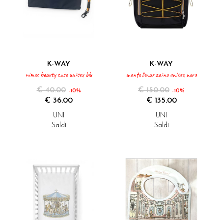
K-WAY
K-WAY
nimes beauty case unisex blu
monte limar zaino unisex nero
€ 40.00
€ 150.00
-10%
-10%
€ 36.00
€ 135.00
UNI
UNI
Saldi
Saldi