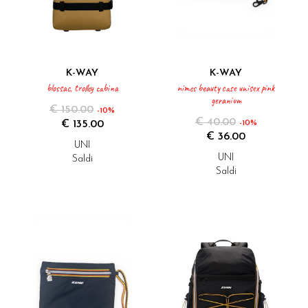
K-WAY
K-WAY
blossac, trolley cabina
nimes beauty case unisex pink
geranium
€ 150.00
-10%
€ 40.00
€ 135.00
-10%
€ 36.00
UNI
UNI
Saldi
Saldi