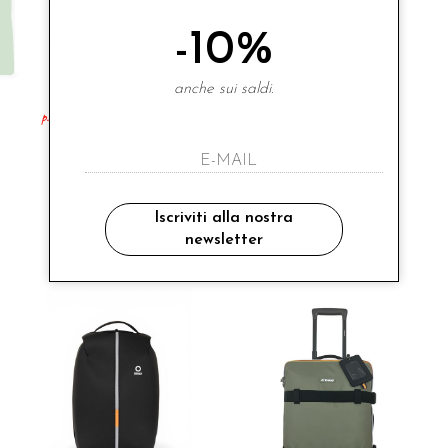
-10%
anche sui saldi.
K-WAY
K-WAY
p.le vrai 4.0 michelet piccolo verde
zaino le vrai 4.0 michel
€ 70.00
€ 100.00
-10%
-10%
€ 63.00
€ 90.00
UNI
UNI
Iscriviti alla nostra
Saldi
Saldi
newsletter