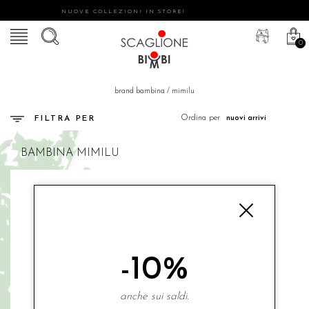
NUOVE COLLEZIONI IN STORE!
0
brand bambina
/
mimilu
Ordina per
FILTRA PER
BAMBINA
MIMILU
-10%
anche sui saldi.