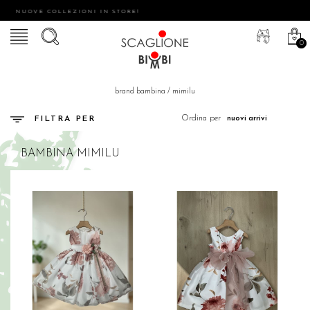
NUOVE COLLEZIONI IN STORE!
0
brand bambina
/
mimilu
Ordina per
FILTRA PER
BAMBINA
MIMILU