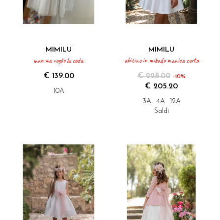
MIMILU
MIMILU
mamma voglio la coda.
abitino in mikado manica corta
€ 139.00
€ 228.00
-10%
€ 205.20
10A
3A
4A
12A
Saldi