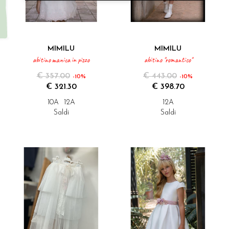
MIMILU
MIMILU
abitino manica in pizzo
abitino "romantico"
€ 357.00
€ 443.00
-10%
-10%
€ 321.30
€ 398.70
10A
12A
12A
Saldi
Saldi