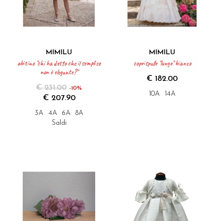
MIMILU
MIMILU
abitino "chi ha detto che il semplice
coprispalle "lungo" bianco
non è elegante?"
€ 182.00
€ 231.00
-10%
10A
14A
€ 207.90
3A
4A
6A
8A
Saldi