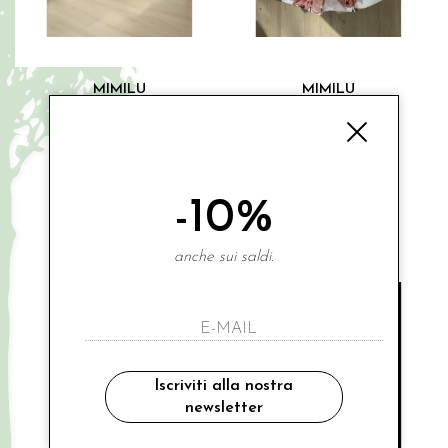
MIMILU
MIMILU
abitino fiori
abitino mikado fiori
€ 158.00
€ 143.00
-11%
-11%
€ 142.20
€ 128.70
3A
6A
2A
3A
8A
-10%
Saldi
Saldi
anche sui saldi.
Iscriviti alla nostra
newsletter