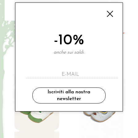
LAIT ET MIEL
LAIT ET MIEL
scarpa pelle baby "dirigibile"
scarpa pelle baby "scimmietta"
-10%
€ 36.00
€ 39.00
anche sui saldi.
0-6 MESI
0-6 MESI
Iscriviti alla nostra
newsletter