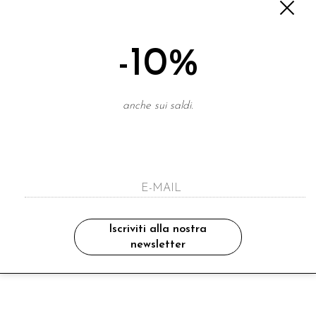
-10%
anche sui saldi.
Iscriviti alla nostra
o"
newsletter
-16%