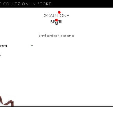
COLLEZIONI IN STORE!
brand bambina
/
le concettine
E