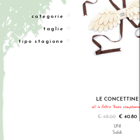
categorie
taglie
tipo stagione
LE CONCETTINE
ali in feltro "buon compleann
€ 48.00
€ 40.80
UNI
Saldi