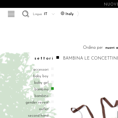
NUOVE 
Italy
Lingua
Ordina per
settori
BAMBINA
LE CONCETTIN
accessori
baby boy
baby girl
bambina
bambino
gender reveal
outlet
second hand