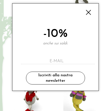
LE CONCETTINE
LE CONCETTINE
ali in feltro "buon compleanno"
topolina piccolina
-10%
€ 48.00
€ 49.00
-16%
€ 40.80
UNI
anche sui saldi.
UNI
Saldi
Iscriviti alla nostra
newsletter