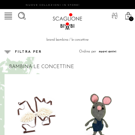
NUOVE COLLEZIONI IN STORE!
0
brand bambina
/
le concettine
Ordina per
FILTRA PER
BAMBINA
LE CONCETTINE