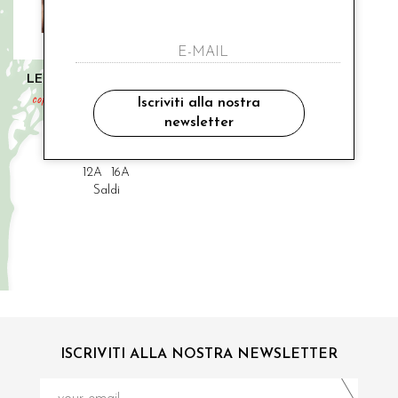
LE BELLISSIME DI LOREDANA
coprispalle "elegante ma non troppo"
Iscriviti alla nostra
newsletter
€ 111.00
-30%
€ 77.70
12A
16A
Saldi
ISCRIVITI ALLA NOSTRA NEWSLETTER