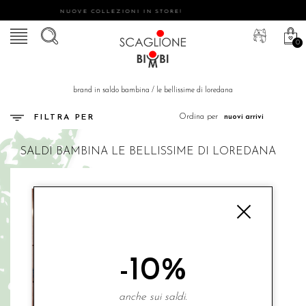
NUOVE COLLEZIONI IN STORE!
0
brand in saldo bambina
/
le bellissime di loredana
Ordina per
FILTRA PER
SALDI
BAMBINA
LE BELLISSIME DI LOREDANA
-10%
anche sui saldi.