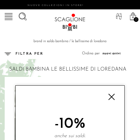
NUOVE COLLEZIONI IN STORE!
0
brand in saldo bambina
/
le bellissime di loredana
Ordina per
FILTRA PER
SALDI
BAMBINA
LE BELLISSIME DI LOREDANA
-10%
anche sui saldi.