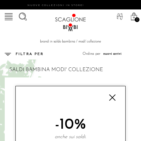
NUOVE COLLEZIONI IN STORE!
0
brand in saldo bambina
/
modi' collezione
Ordina per
FILTRA PER
SALDI
BAMBINA
MODI' COLLEZIONE
-10%
anche sui saldi.