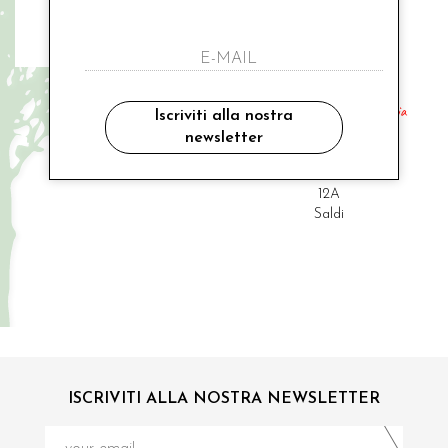
MODI' COLLEZIONE
MODI' COLLEZIONE
coprispalle cerimonia
manicotto con polsino cerimonia
Iscriviti alla nostra
newsletter
€ 70.00
€ 48.00
-9%
€ 44.00
12A
13A
12A
Saldi
ISCRIVITI ALLA NOSTRA NEWSLETTER