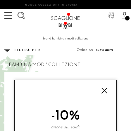
NUOVE COLLEZIONI IN STORE!
0
brand bambina
/
modi' collezione
Ordina per
FILTRA PER
BAMBINA
MODI' COLLEZIONE
-10%
anche sui saldi.