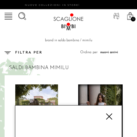
NUOVE COLLEZIONI IN STORE!
0
brand in saldo bambina
/
mimilu
Ordina per
FILTRA PER
SALDI
BAMBINA
MIMILU