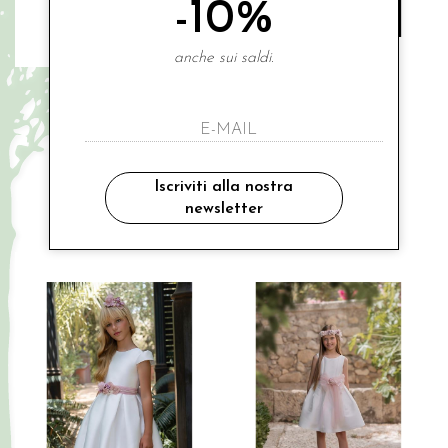
-10%
anche sui saldi.
MIMILU
MIMILU
abitino manica in pizzo
abitino "romantico"
€ 357.00
€ 443.00
-10%
-10%
€ 321.30
€ 398.70
Iscriviti alla nostra
10A
12A
12A
newsletter
Saldi
Saldi