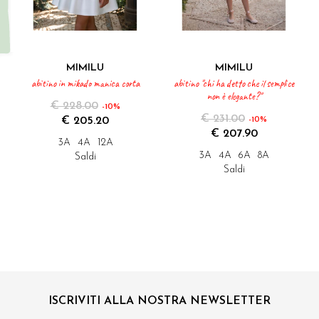
MIMILU
MIMILU
abitino in mikado manica corta
abitino "chi ha detto che il semplice
non è elegante?"
€ 228.00
-10%
€ 231.00
€ 205.20
-10%
€ 207.90
3A
4A
12A
3A
4A
6A
8A
Saldi
Saldi
ISCRIVITI ALLA NOSTRA NEWSLETTER