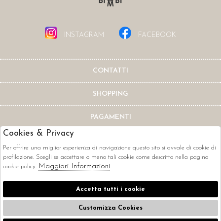
INSTAGRAM
FACEBOOK
CONTATTI
SHOPPING
PAGAMENTI
Cookies & Privacy
Per offrire una miglior esperienza di navigazione questo sito si avvale di cookie di
profilazione. Scegli se accettare o meno tali cookie come descritto nella pagina
Maggiori Informazioni
cookie policy.
CORRIERI
Accetta tutti i cookie
Customizza Cookies