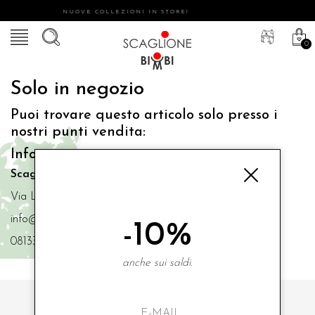
NUOVE COLLEZIONI IN STORE!
0
Solo in negozio
Puoi trovare questo articolo solo presso i
nostri punti vendita:
Info contatti
Scaglione Bimbi di Iacono Maria Angela
Via Luigi Mazzella,73 80077 Ischia
info@scaglionebimbi.com
-10%
0813331162
anche sui saldi.
ISCRIVITI ALLA NOSTRA NEWSLETTER