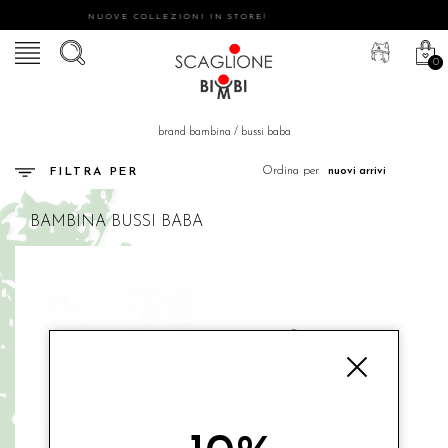
NUOVE COLLEZIONI IN STORE!
0
brand bambina
/
bussi baba
Ordina per
FILTRA PER
BAMBINA
BUSSI BABA