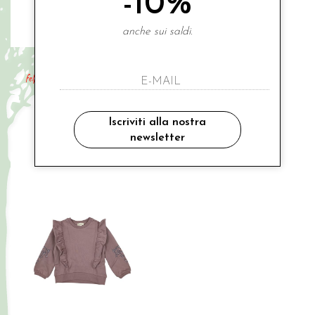
-10%
anche sui saldi.
BUSSI BABA
BUSSI BABA
felpa fiore, superfelpata! caldissima!
felpa bavero smeraldo
€ 81.00
€ 56.00
Iscriviti alla nostra
2-3 ANNI
5A
8A
newsletter