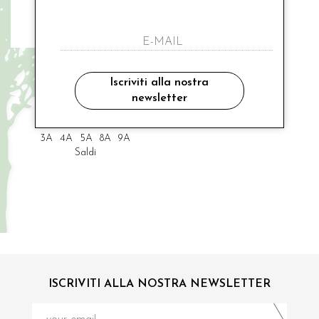
BUSSI BABA
abitino mezza manica fiorellini
Iscriviti alla nostra
newsletter
€ 73.00
-30%
€ 51.10
3A
4A
5A
8A
9A
Saldi
ISCRIVITI ALLA NOSTRA NEWSLETTER