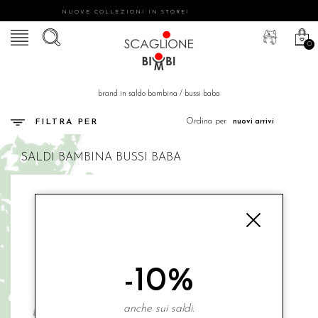
NUOVE COLLEZIONI IN STORE!
0
brand in saldo bambina
/
bussi baba
Ordina per
FILTRA PER
SALDI
BAMBINA
BUSSI BABA
-10%
anche sui saldi.