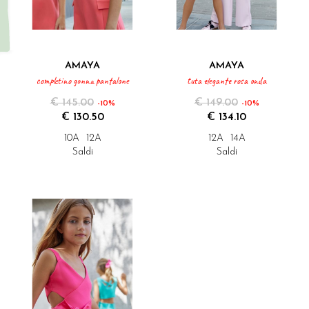
AMAYA
AMAYA
completino gonna pantalone
tuta elegante rosa onda
€ 145.00
€ 149.00
-10%
-10%
€ 130.50
€ 134.10
10A
12A
12A
14A
Saldi
Saldi