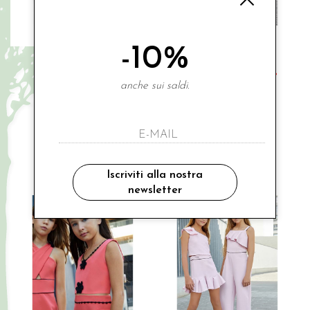
-10%
AMAYA
AMAYA
mamma "svolazziamo"
mamma "non voglio il vestito"
anche sui saldi.
€ 134.00
€ 164.00
-10%
-10%
€ 120.60
€ 147.60
4A
6A
8A
14A
Saldi
Saldi
Iscriviti alla nostra
newsletter