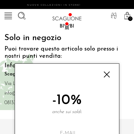
NUOVE COLLEZIONI IN STORE!
0
Solo in negozio
Puoi trovare questo articolo solo presso i
nostri punti vendita:
Info contatti
Scaglione Bimbi di Iacono Maria Angela
Via Luigi Mazzella,73 80077 Ischia
info@scaglionebimbi.com
-10%
0813331162
anche sui saldi.
ISCRIVITI ALLA NOSTRA NEWSLETTER