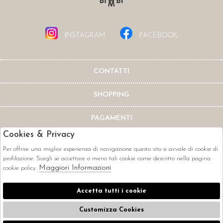
INSTAGRAM
FACEBOOK
CONTATTI
SHOPPING
PAGAMENTI
Cookies & Privacy
Per offrire una miglior esperienza di navigazione questo sito si avvale di cookie di
profilazione. Scegli se accettare o meno tali cookie come descritto nella pagina
Maggiori Informazioni
cookie policy.
CORRIERI
Accetta tutti i cookie
Customizza Cookies