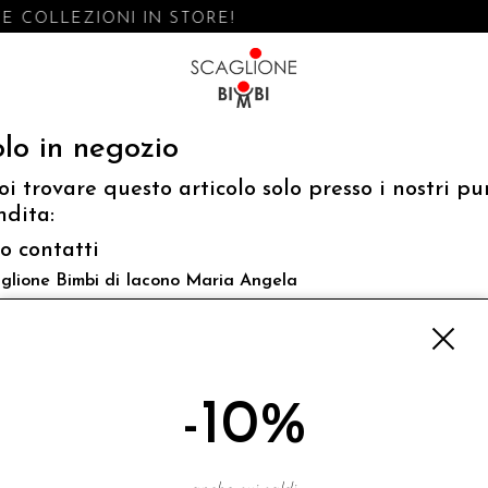
 COLLEZIONI IN STORE!
lo in negozio
oi trovare questo articolo solo presso i nostri pu
ndita:
fo contatti
glione Bimbi di Iacono Maria Angela
 Luigi Mazzella,73 80077 Ischia
o@scaglionebimbi.com
3331162
-10%