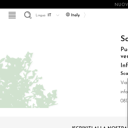
NUOVE
Italy
Lingua
So
Pu
ve
In
Sca
Via
inf
081