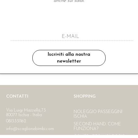
anche sui saldi.
A NEWSLETTER
ho letto ed accettato le condizioni sulla pr
Iscriviti alla nostra
newsletter
Ritiro in negozio
Consegna gratuita in Italia
oltre i 150 €
CONTATTI
SHOPPING
Via Luigi Mazzella,73
NOLEGGIO PASSEGGINI
80077 Ischia - Italia
ISCHIA
0813331162
SECOND HAND. COME
info@scaglionebimbi.com
FUNZIONA?
CONTRATTO NOLEGGIO