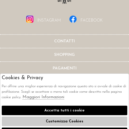
INSTAGRAM
FACEBOOK
CONTATTI
SHOPPING
PAGAMENTI
Cookies & Privacy
Per offrire una miglior esperienza di navigazione questo sito si avvale di cookie di
profilazione. Scegli se accettare o meno tali cookie come descritto nella pagina
Maggiori Informazioni
cookie policy.
CORRIERI
Accetta tutti i cookie
Customizza Cookies