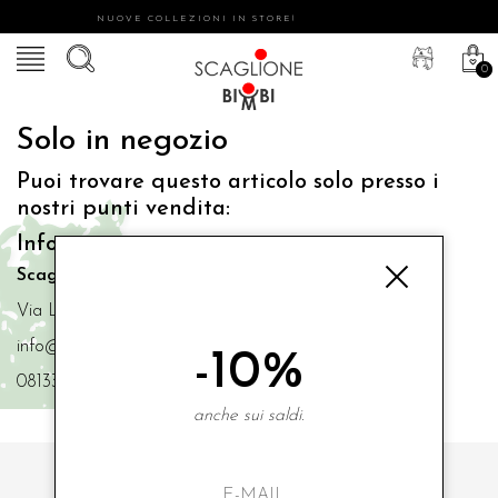
NUOVE COLLEZIONI IN STORE!
0
Solo in negozio
Puoi trovare questo articolo solo presso i
nostri punti vendita:
Info contatti
Scaglione Bimbi di Iacono Maria Angela
Via Luigi Mazzella,73 80077 Ischia
info@scaglionebimbi.com
-10%
0813331162
anche sui saldi.
ISCRIVITI ALLA NOSTRA NEWSLETTER