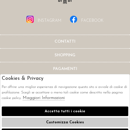
INSTAGRAM
FACEBOOK
CONTATTI
SHOPPING
PAGAMENTI
Cookies & Privacy
Per offrire una miglior esperienza di navigazione questo sito si avvale di cookie di
profilazione. Scegli se accettare o meno tali cookie come descritto nella pagina
Maggiori Informazioni
cookie policy.
CORRIERI
Accetta tutti i cookie
Customizza Cookies