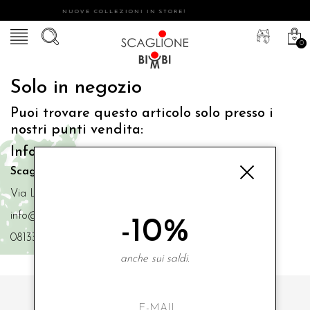
NUOVE COLLEZIONI IN STORE!
0
Solo in negozio
Puoi trovare questo articolo solo presso i
nostri punti vendita:
Info contatti
Scaglione Bimbi di Iacono Maria Angela
Via Luigi Mazzella,73 80077 Ischia
info@scaglionebimbi.com
-10%
0813331162
anche sui saldi.
ISCRIVITI ALLA NOSTRA NEWSLETTER