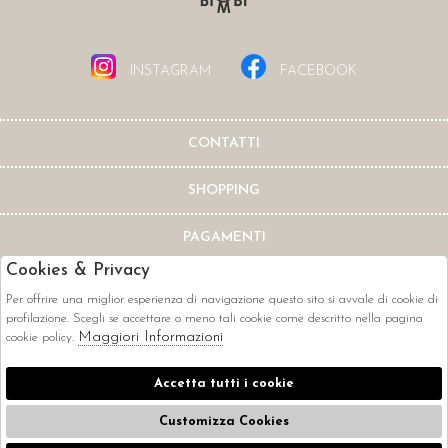
INSTAGRAM
FACEBOOK
CONTATTI
SHOPPING
PAGAMENTI
Cookies & Privacy
Per offrire una miglior esperienza di navigazione questo sito si avvale di cookie di
profilazione. Scegli se accettare o meno tali cookie come descritto nella pagina
Maggiori Informazioni
cookie policy.
CORRIERI
Accetta tutti i cookie
Customizza Cookies