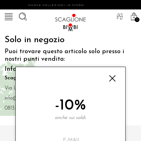
NUOVE COLLEZIONI IN STORE!
0
Solo in negozio
Puoi trovare questo articolo solo presso i
nostri punti vendita:
Info contatti
Scaglione Bimbi di Iacono Maria Angela
Via Luigi Mazzella,73 80077 Ischia
info@scaglionebimbi.com
-10%
0813331162
anche sui saldi.
ISCRIVITI ALLA NOSTRA NEWSLETTER