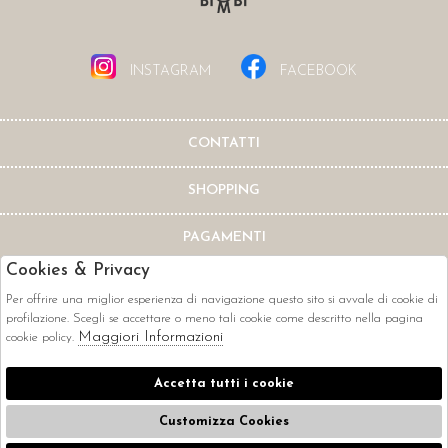
INSTAGRAM
FACEBOOK
CONTATTI
SHOPPING
PAGAMENTI
Cookies & Privacy
Per offrire una miglior esperienza di navigazione questo sito si avvale di cookie di
profilazione. Scegli se accettare o meno tali cookie come descritto nella pagina
Maggiori Informazioni
cookie policy.
CORRIERI
Accetta tutti i cookie
Customizza Cookies