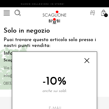
NUOVE COLLEZIONI IN STORE!
0
Solo in negozio
Puoi trovare questo articolo solo presso i
nostri punti vendita:
Info contatti
Scaglione Bimbi di Iacono Maria Angela
Via Luigi Mazzella,73 80077 Ischia
info@scaglionebimbi.com
-10%
0813331162
anche sui saldi.
ISCRIVITI ALLA NOSTRA NEWSLETTER