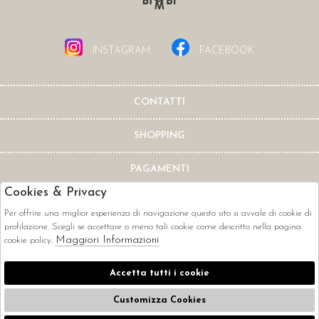
INSTAGRAM
FACEBOOK
CONTATTI
SHOPPING
PAGAMENTI
Cookies & Privacy
Per offrire una miglior esperienza di navigazione questo sito si avvale di cookie di
profilazione. Scegli se accettare o meno tali cookie come descritto nella pagina
Maggiori Informazioni
cookie policy.
CORRIERI
Accetta tutti i cookie
Customizza Cookies