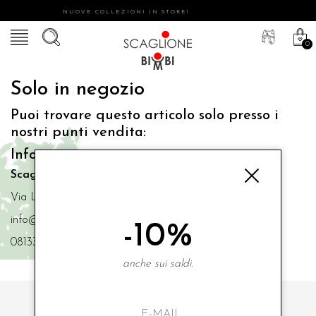
NUOVE COLLEZIONI IN STORE!
0
Solo in negozio
Puoi trovare questo articolo solo presso i
nostri punti vendita:
Info contatti
Scaglione Bimbi di Iacono Maria Angela
Via Luigi Mazzella,73 80077 Ischia
info@scaglionebimbi.com
-10%
0813331162
anche sui saldi.
ISCRIVITI ALLA NOSTRA NEWSLETTER