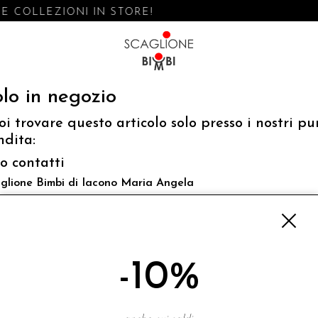
 COLLEZIONI IN STORE!
lo in negozio
oi trovare questo articolo solo presso i nostri pu
ndita:
fo contatti
glione Bimbi di Iacono Maria Angela
 Luigi Mazzella,73 80077 Ischia
o@scaglionebimbi.com
3331162
-10%