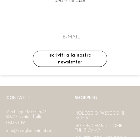
anche sui saldi.
A NEWSLETTER
ho letto ed accettato le condizioni sulla pr
Iscriviti alla nostra
newsletter
Ritiro in negozio
Consegna gratuita in Italia
oltre i 150 €
CONTATTI
SHOPPING
Via Luigi Mazzella,73
NOLEGGIO PASSEGGINI
80077 Ischia - Italia
ISCHIA
0813331162
SECOND HAND. COME
info@scaglionebimbi.com
FUNZIONA?
CONTRATTO NOLEGGIO