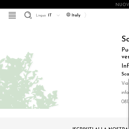
NUOVE
Italy
Lingua
So
Pu
ve
In
Sca
Via
inf
081