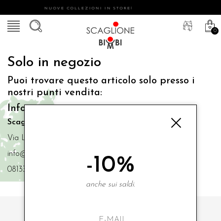
NUOVE COLLEZIONI IN STORE!
0
Solo in negozio
Puoi trovare questo articolo solo presso i
nostri punti vendita:
Info contatti
Scaglione Bimbi di Iacono Maria Angela
Via Luigi Mazzella,73 80077 Ischia
info@scaglionebimbi.com
-10%
0813331162
anche sui saldi.
ISCRIVITI ALLA NOSTRA NEWSLETTER