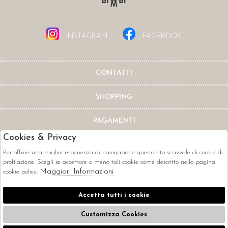
INSTAGRAM
FACEBOOK
CONTATTI
SHOPPING
PAGAMENTI
Cookies & Privacy
Per offrire una miglior esperienza di navigazione questo sito si avvale di cookie di
profilazione. Scegli se accettare o meno tali cookie come descritto nella pagina
Maggiori Informazioni
cookie policy.
CORRIERI
Accetta tutti i cookie
Customizza Cookies