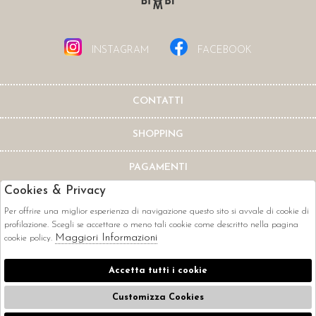
INSTAGRAM
FACEBOOK
CONTATTI
SHOPPING
PAGAMENTI
Cookies & Privacy
Per offrire una miglior esperienza di navigazione questo sito si avvale di cookie di
profilazione. Scegli se accettare o meno tali cookie come descritto nella pagina
Maggiori Informazioni
cookie policy.
CORRIERI
Accetta tutti i cookie
Customizza Cookies