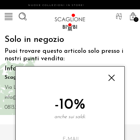
NUOVE COLLEZIONI IN STORE!
0
Solo in negozio
Puoi trovare questo articolo solo presso i
nostri punti vendita:
Info contatti
Scaglione Bimbi di Iacono Maria Angela
Via Luigi Mazzella,73 80077 Ischia
info@scaglionebimbi.com
-10%
0813331162
anche sui saldi.
ISCRIVITI ALLA NOSTRA NEWSLETTER