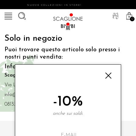
NUOVE COLLEZIONI IN STORE!
0
Solo in negozio
Puoi trovare questo articolo solo presso i
nostri punti vendita:
Info contatti
Scaglione Bimbi di Iacono Maria Angela
Via Luigi Mazzella,73 80077 Ischia
info@scaglionebimbi.com
-10%
0813331162
anche sui saldi.
ISCRIVITI ALLA NOSTRA NEWSLETTER