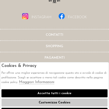
INSTAGRAM
FACEBOOK
CONTATTI
SHOPPING
PAGAMENTI
Cookies & Privacy
Per offrire una miglior esperienza di navigazione questo sito si avvale di cookie di
profilazione. Scegli se accettare o meno tali cookie come descritto nella pagina
Maggiori Informazioni
cookie policy.
CORRIERI
Accetta tutti i cookie
Customizza Cookies