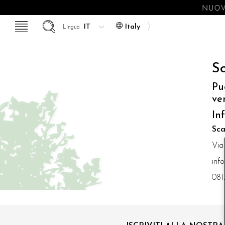
NUOV
Italy
Lingua
So
Pu
ve
In
Sca
Via
inf
081