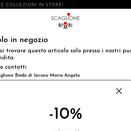
E COLLEZIONI IN STORE!
lo in negozio
oi trovare questo articolo solo presso i nostri pu
ndita:
fo contatti
glione Bimbi di Iacono Maria Angela
 Luigi Mazzella,73 80077 Ischia
o@scaglionebimbi.com
3331162
-10%