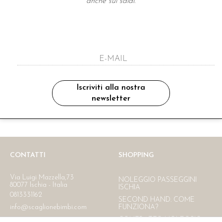
anche sui saldi.
A NEWSLETTER
ho letto ed accettato le condizioni sulla pr
Iscriviti alla nostra
newsletter
Ritiro in negozio
Consegna gratuita in Italia
oltre i 150 €
CONTATTI
SHOPPING
Via Luigi Mazzella,73
NOLEGGIO PASSEGGINI
80077 Ischia - Italia
ISCHIA
0813331162
SECOND HAND. COME
info@scaglionebimbi.com
FUNZIONA?
CONTRATTO NOLEGGIO