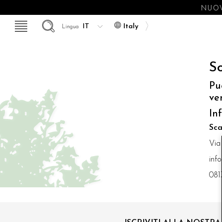
NUOV
Italy
Lingua
So
Pu
ve
In
Sca
Via
inf
081