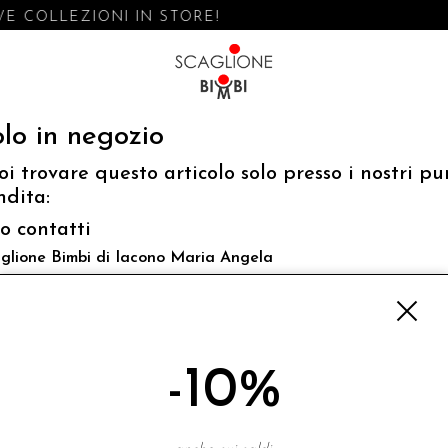
E COLLEZIONI IN STORE!
lo in negozio
oi trovare questo articolo solo presso i nostri pu
ndita:
fo contatti
glione Bimbi di Iacono Maria Angela
 Luigi Mazzella,73 80077 Ischia
o@scaglionebimbi.com
3331162
-10%