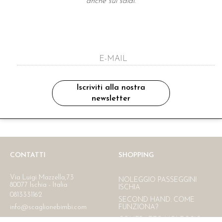
anche sui saldi.
A NEWSLETTER
ho letto ed accettato le condizioni sulla pr
Iscriviti alla nostra
newsletter
Ritiro in negozio
Consegna gratuita in Italia
oltre i 150 €
CONTATTI
SHOPPING
Via Luigi Mazzella,73
NOLEGGIO PASSEGGINI
80077 Ischia - Italia
ISCHIA
0813331162
SECOND HAND. COME
info@scaglionebimbi.com
FUNZIONA?
CONTRATTO NOLEGGIO