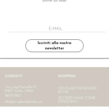
anche sui saldi.
A NEWSLETTER
ho letto ed accettato le condizioni sulla pr
Iscriviti alla nostra
newsletter
Ritiro in negozio
Consegna gratuita in Italia
oltre i 150 €
CONTATTI
SHOPPING
Via Luigi Mazzella,73
NOLEGGIO PASSEGGINI
80077 Ischia - Italia
ISCHIA
0813331162
SECOND HAND. COME
info@scaglionebimbi.com
FUNZIONA?
CONTRATTO NOLEGGIO