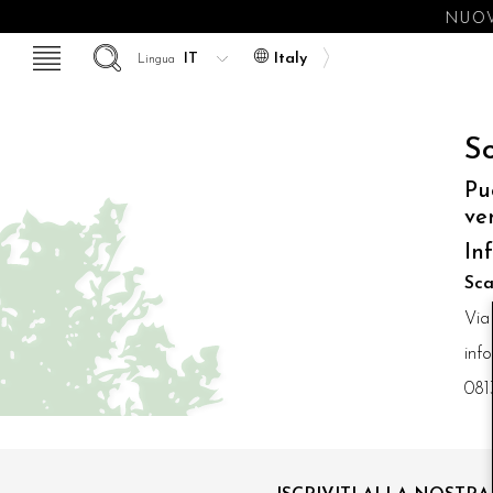
NUOV
Italy
Lingua
So
Pu
ve
In
Sca
Via
inf
081