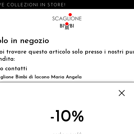
E COLLEZIONI IN STORE!
lo in negozio
oi trovare questo articolo solo presso i nostri pu
ndita:
fo contatti
glione Bimbi di Iacono Maria Angela
 Luigi Mazzella,73 80077 Ischia
o@scaglionebimbi.com
3331162
-10%