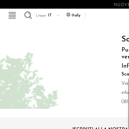
NUOVE
Italy
Lingua
So
Pu
ve
In
Sca
Via
inf
081