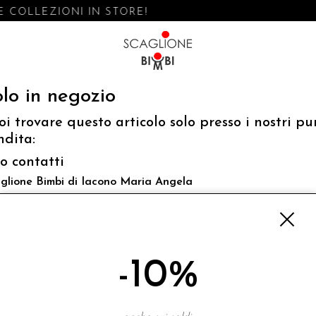
 COLLEZIONI IN STORE!
lo in negozio
oi trovare questo articolo solo presso i nostri pu
ndita:
fo contatti
glione Bimbi di Iacono Maria Angela
 Luigi Mazzella,73 80077 Ischia
o@scaglionebimbi.com
3331162
-10%