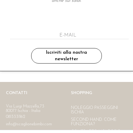
anche sui saldi.
A NEWSLETTER
ho letto ed accettato le condizioni sulla pr
Iscriviti alla nostra
newsletter
Ritiro in negozio
Consegna gratuita in Italia
oltre i 150 €
CONTATTI
SHOPPING
Via Luigi Mazzella,73
NOLEGGIO PASSEGGINI
80077 Ischia - Italia
ISCHIA
0813331162
SECOND HAND. COME
info@scaglionebimbi.com
FUNZIONA?
CONTRATTO NOLEGGIO