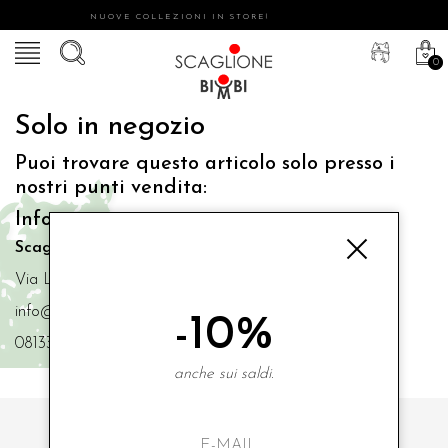
NUOVE COLLEZIONI IN STORE!
0
Solo in negozio
Puoi trovare questo articolo solo presso i
nostri punti vendita:
Info contatti
Scaglione Bimbi di Iacono Maria Angela
Via Luigi Mazzella,73 80077 Ischia
info@scaglionebimbi.com
-10%
0813331162
anche sui saldi.
ISCRIVITI ALLA NOSTRA NEWSLETTER