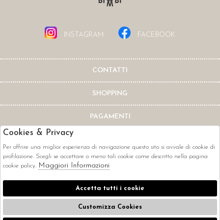
INSTAGRAM
FACEBOOK
CONTATTI
SHOPPING
PAGAMENTI
Cookies & Privacy
Per offrire una miglior esperienza di navigazione questo sito si avvale di cookie di
profilazione. Scegli se accettare o meno tali cookie come descritto nella pagina
Maggiori Informazioni
cookie policy.
CORRIERI
Accetta tutti i cookie
Customizza Cookies