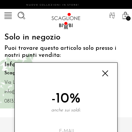
NUOVE COLLEZIONI IN STORE!
0
Solo in negozio
Puoi trovare questo articolo solo presso i
nostri punti vendita:
Info contatti
Scaglione Bimbi di Iacono Maria Angela
Via Luigi Mazzella,73 80077 Ischia
info@scaglionebimbi.com
-10%
0813331162
anche sui saldi.
ISCRIVITI ALLA NOSTRA NEWSLETTER