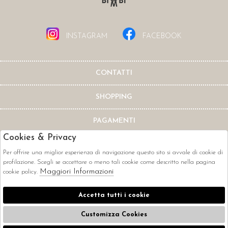
INSTAGRAM
FACEBOOK
CONTATTI
SHOPPING
PAGAMENTI
Cookies & Privacy
Per offrire una miglior esperienza di navigazione questo sito si avvale di cookie di
profilazione. Scegli se accettare o meno tali cookie come descritto nella pagina
Maggiori Informazioni
cookie policy.
CORRIERI
Accetta tutti i cookie
Customizza Cookies