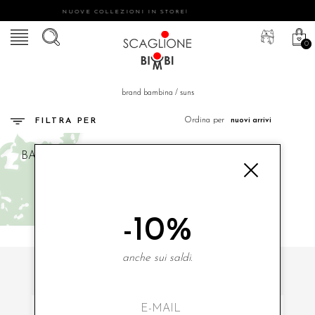
NUOVE COLLEZIONI IN STORE!
0
brand bambina
/
suns
Ordina per
FILTRA PER
BAMBINA
SUNS
-10%
anche sui saldi.
ISCRIVITI ALLA NOSTRA NEWSLETTER