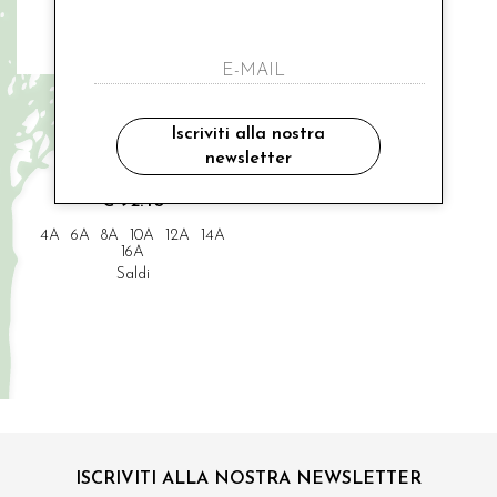
SUNS
giubbino primaverile bambina
Iscriviti alla nostra
foderato cotone
newsletter
€ 132.00
-30%
€ 92.40
4A
6A
8A
10A
12A
14A
16A
Saldi
ISCRIVITI ALLA NOSTRA NEWSLETTER