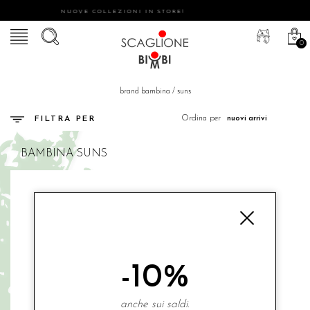
NUOVE COLLEZIONI IN STORE!
0
brand bambina
/
suns
Ordina per
FILTRA PER
BAMBINA
SUNS
-10%
anche sui saldi.