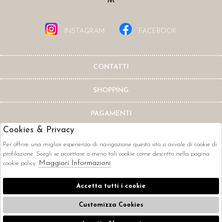
INSTAGRAM
FACEBOOK
CONTATTI
SHOPPING
PAGAMENTI
Cookies & Privacy
Per offrire una miglior esperienza di navigazione questo sito si avvale di cookie di
profilazione. Scegli se accettare o meno tali cookie come descritto nella pagina
Maggiori Informazioni
cookie policy.
CORRIERI
Accetta tutti i cookie
Customizza Cookies