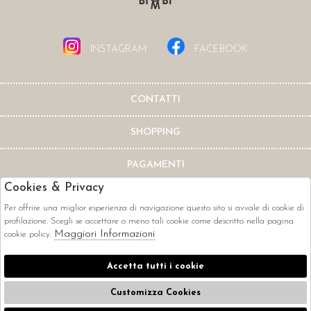
INSTAGRAM
FACEBOOK
CONTATTI
SHOPPING
PAGAMENTI
Cookies & Privacy
Per offrire una miglior esperienza di navigazione questo sito si avvale di cookie di
profilazione. Scegli se accettare o meno tali cookie come descritto nella pagina
Maggiori Informazioni
cookie policy.
CORRIERI
Accetta tutti i cookie
Customizza Cookies