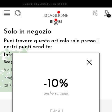
NUOVE COLLEZIONI IN STORE!
0
Solo in negozio
Puoi trovare questo articolo solo presso i
nostri punti vendita:
Info contatti
Scaglione Bimbi di Iacono Maria Angela
Via Luigi Mazzella,73 80077 Ischia
info@scaglionebimbi.com
-10%
0813331162
anche sui saldi.
ISCRIVITI ALLA NOSTRA NEWSLETTER