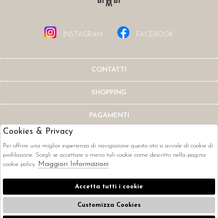
INSTAGRAM
FACEBOOK
CONTATTI
SHOPPING
PAGAMENTI
Cookies & Privacy
Per offrire una miglior esperienza di navigazione questo sito si avvale di cookie di
profilazione. Scegli se accettare o meno tali cookie come descritto nella pagina
Maggiori Informazioni
cookie policy.
CORRIERI
Accetta tutti i cookie
Customizza Cookies