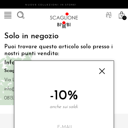
NUOVE COLLEZIONI IN STORE!
0
Solo in negozio
Puoi trovare questo articolo solo presso i
nostri punti vendita:
Info contatti
Scaglione Bimbi di Iacono Maria Angela
Via Luigi Mazzella,73 80077 Ischia
info@scaglionebimbi.com
-10%
0813331162
anche sui saldi.
ISCRIVITI ALLA NOSTRA NEWSLETTER