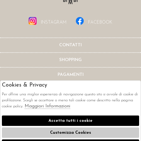
INSTAGRAM
FACEBOOK
CONTATTI
SHOPPING
PAGAMENTI
Cookies & Privacy
Per offrire una miglior esperienza di navigazione questo sito si avvale di cookie di
profilazione. Scegli se accettare o meno tali cookie come descritto nella pagina
Maggiori Informazioni
cookie policy.
CORRIERI
Accetta tutti i cookie
Customizza Cookies