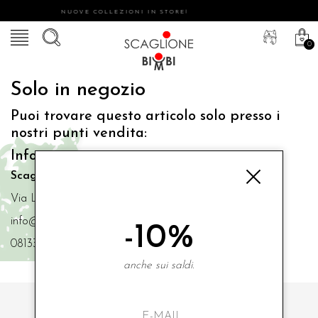
NUOVE COLLEZIONI IN STORE!
0
Solo in negozio
Puoi trovare questo articolo solo presso i
nostri punti vendita:
Info contatti
Scaglione Bimbi di Iacono Maria Angela
Via Luigi Mazzella,73 80077 Ischia
info@scaglionebimbi.com
-10%
0813331162
anche sui saldi.
ISCRIVITI ALLA NOSTRA NEWSLETTER