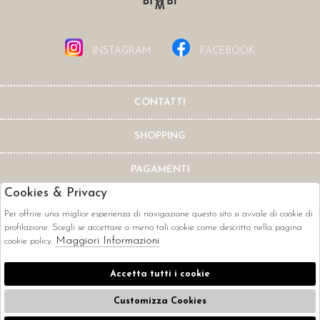
INSTAGRAM
FACEBOOK
CONTATTI
SHOPPING
PAGAMENTI
Cookies & Privacy
Per offrire una miglior esperienza di navigazione questo sito si avvale di cookie di
profilazione. Scegli se accettare o meno tali cookie come descritto nella pagina
Maggiori Informazioni
cookie policy.
CORRIERI
Accetta tutti i cookie
Customizza Cookies