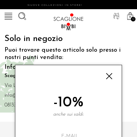
NUOVE COLLEZIONI IN STORE!
0
Solo in negozio
Puoi trovare questo articolo solo presso i
nostri punti vendita:
Info contatti
Scaglione Bimbi di Iacono Maria Angela
Via Luigi Mazzella,73 80077 Ischia
info@scaglionebimbi.com
-10%
0813331162
anche sui saldi.
ISCRIVITI ALLA NOSTRA NEWSLETTER