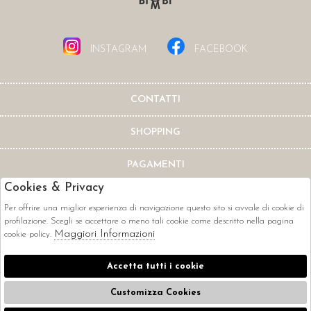
INSTAGRAM
FACEBOOK
CONTATTI
SHOPPING
PAGAMENTI
Cookies & Privacy
Per offrire una miglior esperienza di navigazione questo sito si avvale di cookie di
profilazione. Scegli se accettare o meno tali cookie come descritto nella pagina
Maggiori Informazioni
cookie policy.
CORRIERI
Accetta tutti i cookie
Customizza Cookies