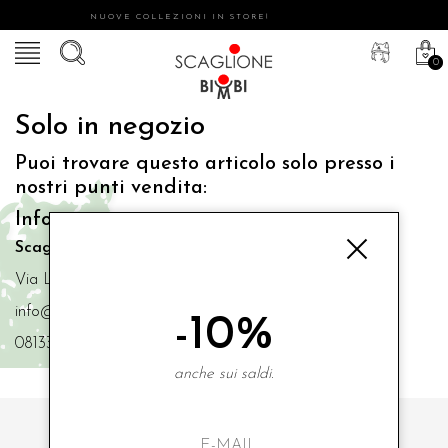
NUOVE COLLEZIONI IN STORE!
0
Solo in negozio
Puoi trovare questo articolo solo presso i
nostri punti vendita:
Info contatti
Scaglione Bimbi di Iacono Maria Angela
Via Luigi Mazzella,73 80077 Ischia
info@scaglionebimbi.com
-10%
0813331162
anche sui saldi.
ISCRIVITI ALLA NOSTRA NEWSLETTER