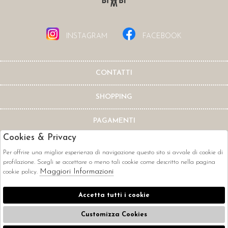
INSTAGRAM
FACEBOOK
CONTATTI
SHOPPING
PAGAMENTI
Cookies & Privacy
Per offrire una miglior esperienza di navigazione questo sito si avvale di cookie di
profilazione. Scegli se accettare o meno tali cookie come descritto nella pagina
Maggiori Informazioni
cookie policy.
CORRIERI
Accetta tutti i cookie
Customizza Cookies