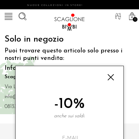
NUOVE COLLEZIONI IN STORE!
0
Solo in negozio
Puoi trovare questo articolo solo presso i
nostri punti vendita:
Info contatti
Scaglione Bimbi di Iacono Maria Angela
Via Luigi Mazzella,73 80077 Ischia
info@scaglionebimbi.com
-10%
0813331162
anche sui saldi.
ISCRIVITI ALLA NOSTRA NEWSLETTER