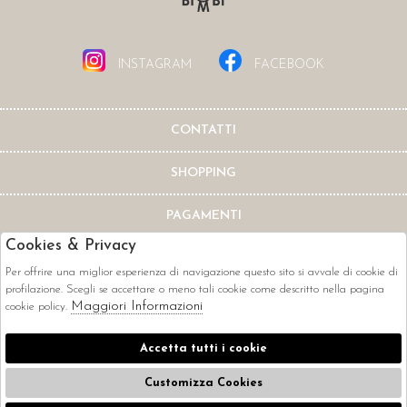
INSTAGRAM
FACEBOOK
CONTATTI
SHOPPING
PAGAMENTI
Cookies & Privacy
Per offrire una miglior esperienza di navigazione questo sito si avvale di cookie di
profilazione. Scegli se accettare o meno tali cookie come descritto nella pagina
Maggiori Informazioni
cookie policy.
CORRIERI
Accetta tutti i cookie
Customizza Cookies