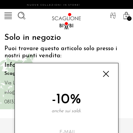
NUOVE COLLEZIONI IN STORE!
0
Solo in negozio
Puoi trovare questo articolo solo presso i
nostri punti vendita:
Info contatti
Scaglione Bimbi di Iacono Maria Angela
Via Luigi Mazzella,73 80077 Ischia
info@scaglionebimbi.com
-10%
0813331162
anche sui saldi.
ISCRIVITI ALLA NOSTRA NEWSLETTER