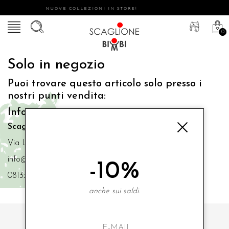
NUOVE COLLEZIONI IN STORE!
0
Solo in negozio
Puoi trovare questo articolo solo presso i
nostri punti vendita:
Info contatti
Scaglione Bimbi di Iacono Maria Angela
Via Luigi Mazzella,73 80077 Ischia
info@scaglionebimbi.com
-10%
0813331162
anche sui saldi.
ISCRIVITI ALLA NOSTRA NEWSLETTER