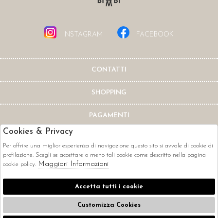
INSTAGRAM
FACEBOOK
CONTATTI
SHOPPING
PAGAMENTI
Cookies & Privacy
Per offrire una miglior esperienza di navigazione questo sito si avvale di cookie di
profilazione. Scegli se accettare o meno tali cookie come descritto nella pagina
Maggiori Informazioni
cookie policy.
CORRIERI
Accetta tutti i cookie
Customizza Cookies