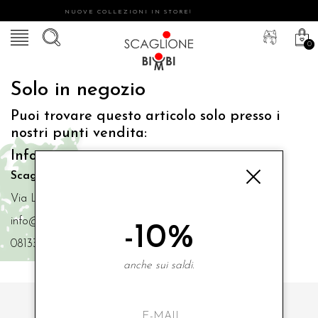
NUOVE COLLEZIONI IN STORE!
0
Solo in negozio
Puoi trovare questo articolo solo presso i
nostri punti vendita:
Info contatti
Scaglione Bimbi di Iacono Maria Angela
Via Luigi Mazzella,73 80077 Ischia
info@scaglionebimbi.com
-10%
0813331162
anche sui saldi.
ISCRIVITI ALLA NOSTRA NEWSLETTER