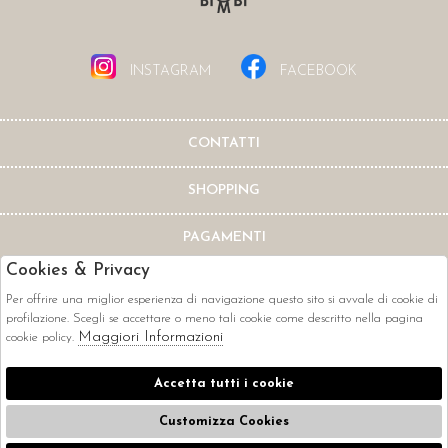
INSTAGRAM
FACEBOOK
CONTATTI
SHOPPING
PAGAMENTI
Cookies & Privacy
Per offrire una miglior esperienza di navigazione questo sito si avvale di cookie di
profilazione. Scegli se accettare o meno tali cookie come descritto nella pagina
Maggiori Informazioni
cookie policy.
CORRIERI
Accetta tutti i cookie
Customizza Cookies