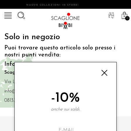
NUOVE COLLEZIONI IN STORE!
0
Solo in negozio
Puoi trovare questo articolo solo presso i
nostri punti vendita:
Info contatti
Scaglione Bimbi di Iacono Maria Angela
Via Luigi Mazzella,73 80077 Ischia
info@scaglionebimbi.com
-10%
0813331162
anche sui saldi.
ISCRIVITI ALLA NOSTRA NEWSLETTER