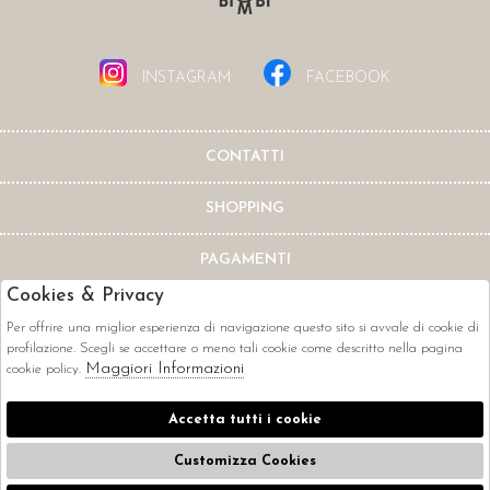
INSTAGRAM
FACEBOOK
CONTATTI
SHOPPING
PAGAMENTI
Cookies & Privacy
Per offrire una miglior esperienza di navigazione questo sito si avvale di cookie di
profilazione. Scegli se accettare o meno tali cookie come descritto nella pagina
Maggiori Informazioni
cookie policy.
CORRIERI
Accetta tutti i cookie
Customizza Cookies