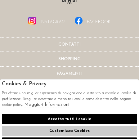
INSTAGRAM
FACEBOOK
CONTATTI
SHOPPING
PAGAMENTI
Cookies & Privacy
Per offrire una miglior esperienza di navigazione questo sito si avvale di cookie di
profilazione. Scegli se accettare o meno tali cookie come descritto nella pagina
Maggiori Informazioni
cookie policy.
CORRIERI
Accetta tutti i cookie
Customizza Cookies