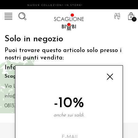
NUOVE COLLEZIONI IN STORE!
0
Solo in negozio
Puoi trovare questo articolo solo presso i
nostri punti vendita:
Info contatti
Scaglione Bimbi di Iacono Maria Angela
Via Luigi Mazzella,73 80077 Ischia
info@scaglionebimbi.com
-10%
0813331162
anche sui saldi.
ISCRIVITI ALLA NOSTRA NEWSLETTER