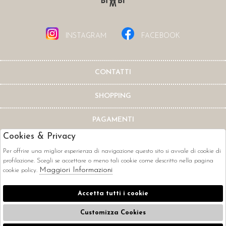
INSTAGRAM
FACEBOOK
CONTATTI
SHOPPING
PAGAMENTI
Cookies & Privacy
Per offrire una miglior esperienza di navigazione questo sito si avvale di cookie di
profilazione. Scegli se accettare o meno tali cookie come descritto nella pagina
Maggiori Informazioni
cookie policy.
CORRIERI
Accetta tutti i cookie
Customizza Cookies