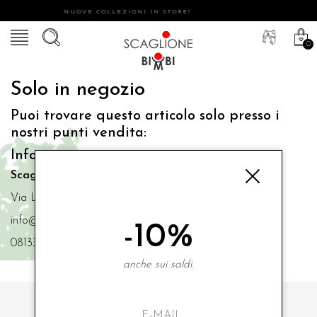
NUOVE COLLEZIONI IN STORE!
0
Solo in negozio
Puoi trovare questo articolo solo presso i
nostri punti vendita:
Info contatti
Scaglione Bimbi di Iacono Maria Angela
Via Luigi Mazzella,73 80077 Ischia
info@scaglionebimbi.com
-10%
0813331162
anche sui saldi.
ISCRIVITI ALLA NOSTRA NEWSLETTER