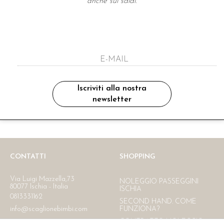
anche sui saldi.
A NEWSLETTER
ho letto ed accettato le condizioni sulla pr
Iscriviti alla nostra
newsletter
Ritiro in negozio
Consegna gratuita in Italia
oltre i 150 €
CONTATTI
SHOPPING
Via Luigi Mazzella,73
NOLEGGIO PASSEGGINI
80077 Ischia - Italia
ISCHIA
0813331162
SECOND HAND. COME
info@scaglionebimbi.com
FUNZIONA?
CONTRATTO NOLEGGIO