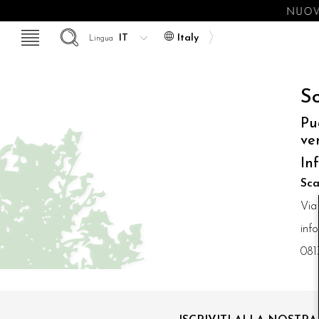
NUOVE
Italy
Lingua
So
Pu
ve
In
Sca
Via
inf
081