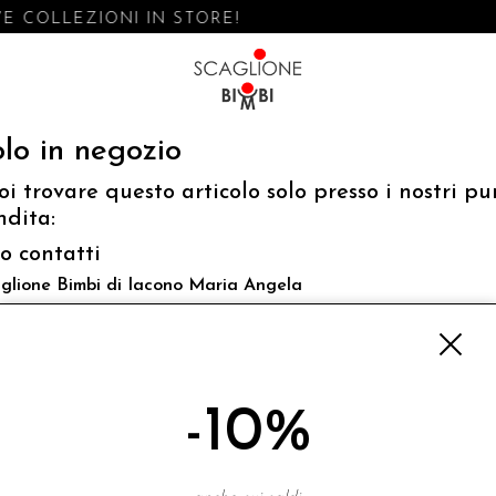
 COLLEZIONI IN STORE!
lo in negozio
oi trovare questo articolo solo presso i nostri pu
ndita:
fo contatti
glione Bimbi di Iacono Maria Angela
 Luigi Mazzella,73 80077 Ischia
o@scaglionebimbi.com
3331162
-10%