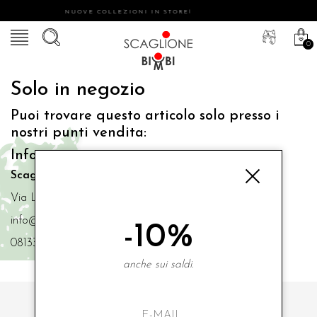
NUOVE COLLEZIONI IN STORE!
0
Solo in negozio
Puoi trovare questo articolo solo presso i
nostri punti vendita:
Info contatti
Scaglione Bimbi di Iacono Maria Angela
Via Luigi Mazzella,73 80077 Ischia
info@scaglionebimbi.com
-10%
0813331162
anche sui saldi.
ISCRIVITI ALLA NOSTRA NEWSLETTER