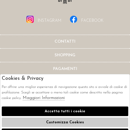
INSTAGRAM
FACEBOOK
CONTATTI
SHOPPING
PAGAMENTI
Cookies & Privacy
Per offrire una miglior esperienza di navigazione questo sito si avvale di cookie di
profilazione. Scegli se accettare o meno tali cookie come descritto nella pagina
Maggiori Informazioni
cookie policy.
CORRIERI
Accetta tutti i cookie
Customizza Cookies