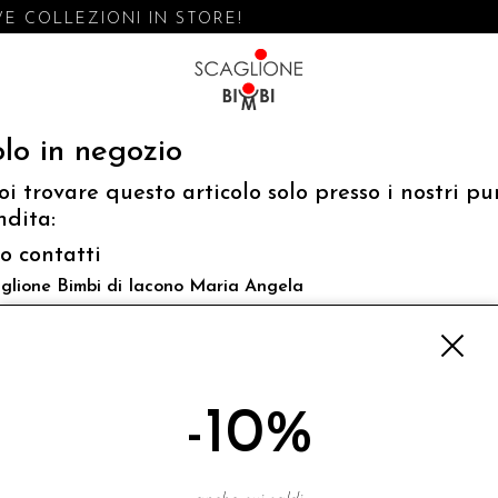
E COLLEZIONI IN STORE!
lo in negozio
oi trovare questo articolo solo presso i nostri pu
ndita:
fo contatti
glione Bimbi di Iacono Maria Angela
 Luigi Mazzella,73 80077 Ischia
o@scaglionebimbi.com
3331162
-10%