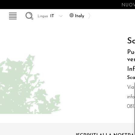
NUOV
Italy
Lingua
So
Pu
ve
In
Sca
Via
inf
081