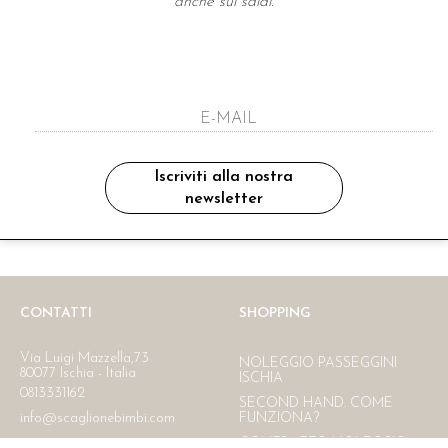
anche sui saldi.
A NEWSLETTER
ho letto ed accettato le condizioni sulla pr
Iscriviti alla nostra
newsletter
Ritiro in negozio
Consegna gratuita in Italia
oltre i 150 €
CONTATTI
SHOPPING
Via Luigi Mazzella,73
NOLEGGIO PASSEGGINI
80077 Ischia - Italia
ISCHIA
0813331162
SECOND HAND. COME
info@scaglionebimbi.com
FUNZIONA?
CONTRATTO NOLEGGIO